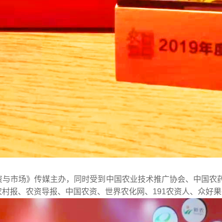
资与市场》传媒主办，同时受到中国农业技术推广协会、中国农
村报、农资导报、中国农资、世界农化网、191农资人、众好