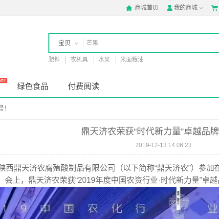
商城首页
我的商城



宝贝
肥料
农机具
水果
米面粮油
店铺
绿色食品
付费阅读
号！
鼎天济农荣获“时代新力量”卓越品
2019-12-13 14:06:23
日，陕西鼎天济农腐殖酸制品有限公司（以下简称“鼎天济农”）参加在
。会上，鼎天济农荣获“2019年度中国农资行业·时代新力量”卓